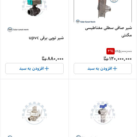
شیر صافی سطلی مغناطیسی
مگنتی
شیر توپی برقی upvc
4
%
125,000,000
880,000
120,000,000
افزودن به سبد
افزودن به سبد