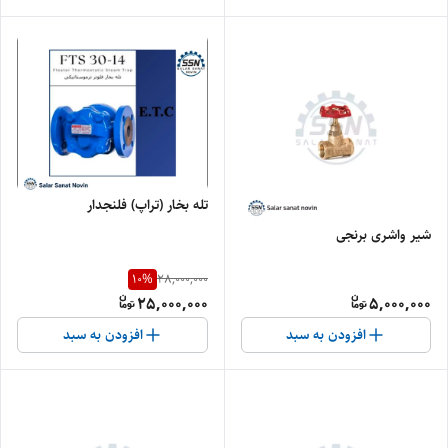
تله بخار (تراپ) فلنجدار
شیر واشری برنجی
10
%
28,000,000
25,000,000
5,000,000
افزودن به سبد
افزودن به سبد