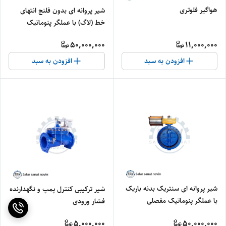
هواگیر فلوتری
شیر پروانه ای بدون فلنج انتهای
خط (لاگ) با عملگر پنوماتیک
مفصلی نوع فنردار
50,000,000
11,000,000
افزودن به سبد
افزودن به سبد
شیر پروانه ای سنتریک بدنه باریک
شیر ترکیبی کنترل پمپ و نگهدارنده
با عملگر پنوماتیک مفصلی
فشار ورودی
SCOTCH YOKE- (BCF)
5,000,000
50,000,000