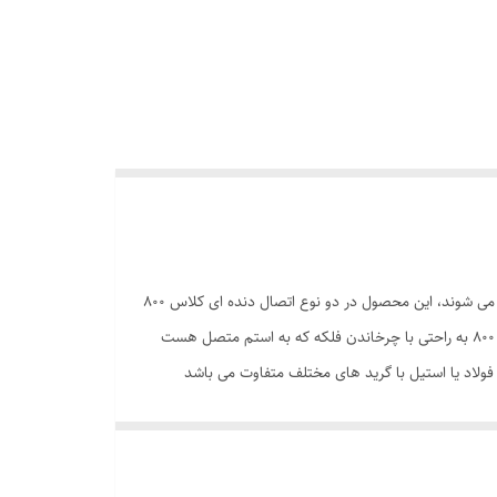
شیر فلکه کشویی کلاس 800 که به آن گیت ولو کلاس 800 هم گفته می شود مطابق استاندارد API602 و ANSI/ASME B16.4 و BS 5352طراحی می شوند، این محصول در دو نوع اتصال دنده ای کلاس 800
و ساکت ولد کلاس 800 برای کاربری های مختلف با جنس شیر فلکه کشویی فولادی کلاس 800 و این محصول تولید می شوند. شیر کشویی کلاس 800 به راحتی با چرخاندن فلکه که به استم متصل هست
لاد یا استیل با گرید های مختلف متفاوت می باشد