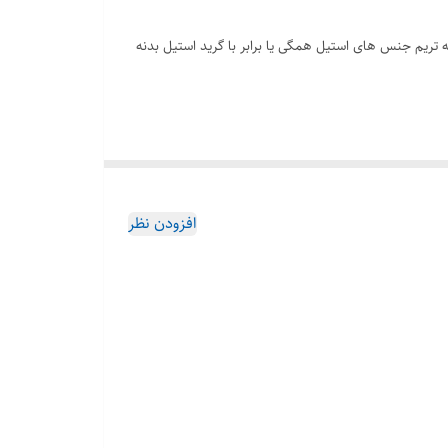
د کروم و و جنس استیل با گرید 304 و 316 و 304L و 316L دسته بندی می شوند. که تریم جنس های استیل همگی یا برابر با گرید استیل بدنه
افزودن نظر