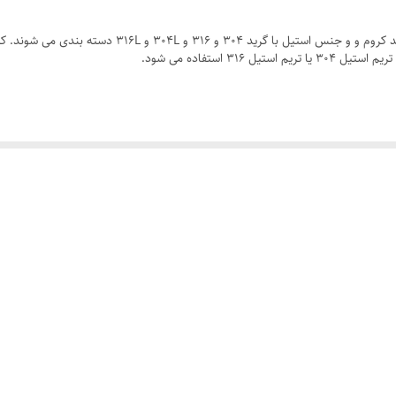
این محصول در دو جنس فولاد با گرید A105 با تریم 13 درص