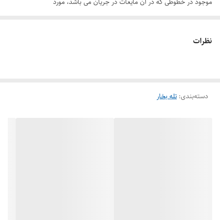
موجود در خطوطی که در آن مایعات در جریان می باشد، مورد
استفاده قرار می گیرد.
2 طرز کار:
نظرات
در سیستم های مایع و خطوط مایعات ، همواره مقداری هوا و یا
سایرگازهای مخلوط در مایعات وجود دارد. اصولاً وجود هوا و یا سایر
گازهای دیگر در مایعات ، باعث ایجاد اختلال در گردش مناسب
دسته‌بندی
:
تله بخار
سیال ، خوردگی تجهیزات ، عدم عملکرد صحیح پمپ ها و یا
پرشدن کامل سیستم )از سیال( می گردد که باید بلافاصله از
سیستم خارج شود ؛ این عمل توسط ایرونت صورت می گیرد.
با طراحی خاص خود قابل استفاده برای AV 13- ایرونت تیپ 01
خطوط آب گرم ، سرد و یا دیگر سیستم های مشابه می باشد. این
نوع ایرونت بدون نیاز به جدا کردن از خطوط لوله به راحتی قابل
تعمیر و یا سرویس کردن می باشد. یک شناور با مکانیزم ساده
بوسیله اهرم متصل به آن دریچه خروجی را با یک ساچمه براساس