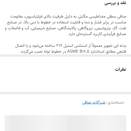
نقد و بررسی
عبور می‌کند.
صافی سطلی مغناطیسی مگنتی به دلیل ظرفیت بالای فیلتراسیون، مقاومت
به دلیل سطح فیلتراسیون بالا، صافی سطلی مغناطیسی مگنتی نسبت به
مناسب در برابر فشار و دما و قابلیت استفاده در خطوط با دبی بالا، در صنایع
بسیاری از مدل‌های دیگر افت فشار کمتری ایجاد کرده و ظرفیت بیشتری برای
نفت، گاز، پتروشیمی، نیروگاهی، پالایشگاهی، صنایع شیمیایی، آب و فاضلاب و
صنایع فرآیندی کاربرد گسترده‌ای دارد.
جمع‌آوری ذرات دارد.
پس از پر شدن سبد از رسوبات، درب صافی باز شده و سبد جهت تمیزکاری یا
بدنه این تجهیز معمولاً از استنلس استیل ۳۱۶ ساخته می‌شود و با اتصال
فلنجی مطابق استاندارد ASME B16.5 در خطوط لوله نصب می‌گردد.
تعویض خارج می‌شود.
مزایای شیر صافی سطلی مغناطیسی مگنتی
محافظت از تجهیزات حساس
نظرات
از ورود ذرات جامد به پمپ‌ها، شیرآلات، فلومترها و مبدل‌های حرارتی جلوگیری
می‌کند.
افزایش عمر تجهیزات
کاهش سایش و آسیب تجهیزات باعث افزایش طول عمر سیستم می‌شود.
دسته‌بندی
:
شیرآلات صافی
کاهش هزینه تعمیرات
جلوگیری از خرابی تجهیزات موجب کاهش هزینه‌های نگهداری خواهد شد.
ظرفیت فیلتراسیون بالا
طراحی سبدی باعث افزایش سطح مؤثر فیلتراسیون می‌شود.