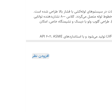
 دبی سیالات در سیستم‌های لوله‌کشی با فشار بالا طراحی شده است.
این شیر سوزنی از متریال‌های فورج مانند فولاد کربنی (A105) یا استنلس استیل (F316) ساخته می‌شود و با اتصال ساکت ولد (Socket Weld) به خطوط لوله متصل می‌گردد. کلاس ۸۰۰ نشان‌دهنده توانایی
حیط (تا 38 درجه سانتی‌گراد) است، که با افزایش دما کاهش می‌یابد (مثلاً تا 800 PSI در دماهای بالا). طراحی گلوب ولو با دیسک و نشیمنگاه خاص، امکان
این گلوب ولو با دقت بالا در تنظیم جریان و قطع و وصل سیالات، توسط برندهای معتبر جهانی مانند KITZ، OMB، Orion، Bonney Forge، و LVF تولید می‌شود و با استانداردهای API 602، ASME
وام بی‌نظیری ارائه می‌دهد. پایپ فیتینگ این محصول را با گارانتی 24ماهه، مشاوره رایگان 24/7، و ارسال سریع به سراسر ایران عرضه می‌کند. برای استعلام قیمت
افزودن نظر