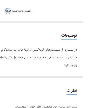
توضیحات
در بسیاری از سیستم‌های لوله‌کشی از لوله‌های آب سردوگرم است
فیلتردار بلند (دسته آبی و قرمز) است. این محصول کاربردها
وجود دارد.
برخی دیگر از مزایای استفاده از این شیرها عبارتند از:
کاهش هزینه‌های تعمیر و نگهداری:
با استفاده از فیلتر
مدیریت آسان جریان:
طراحی بلند این شیرها به کاربر ام
نظرات
استفاده از آب گرم:
شیر پیسوار می‌تواند تا 90 درجه حرارت را تحمل کند؛ در نتیجه شما برای استفاده از آب گرم با مشکلی مواجه نخواهید شد
حفظ رنگ و مزه آب:
از آلیاژ برنج با روکش نیکل یا کروم
شما هم درباره این محصول نظر خود را بنویسید.