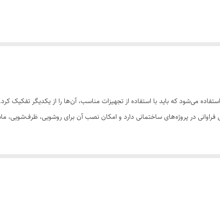
فاده می‌شود که باید با استفاده از تجهیزات مناسب، آن‌ها را از یکدیگر تفکیک کرد. ی
ی فراوانی در پروژه‌های ساختمانی دارد و امکان نصب آن برای روشویی، ظرف‌شویی، 
 موجود در شیر پیسوار دسته آبی و قرمز، نیاز به تعمیر و نگهداری لوله‌ها کاهش پیدا 
کان کنترل آسان‌تر جریان آب را می‌دهد. همچنین امکان نصب این شیرها به‌صورت زاویه
 برای تولید این محصول استفاده می‌شود؛ بنابراین رنگ و مزه آب در اثر استفاده از آ