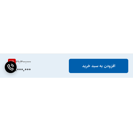
6
%
21,300,000
افزودن به سبد خرید
20,000,000
برگشت به بالا