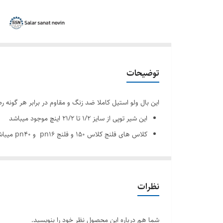
توضیحات
این بال ولو استیل کاملا ضد زنگ و مقاوم در برابر هر گون
این شیر توپی از سایز 1/2 تا 21/2 اینچ موجود میباشد
کلاس های فلنج کلاس 150 و فلنج pn16 و pn40 میباشد
آلیاژ تولید فلنج نیز استنلس استیل 304 یا 316 میباشد
فلنج های این شیر توپی 8 سوراخه و ابعاد دقیقی با تلرانس 0.03 دارند
کنس فلنج با لوله استیل های استاندارد کاملا فیت و اب
نظرات
شما هم درباره این محصول نظر خود را بنویسید.