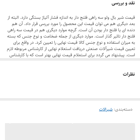
نقد و بررسی
در دو نوع مخلوط کننده و تقسیم کننده دسته بندی می شوند. همچنین
قیمت شیر بال ولو سه راهی فلنج دار به اندازه فشار آلیاژ بستگی دارد. البته از
عملکرد هر یک از آن ها با دیگری متفاوت است. از هر یک از این سه راهی ها
بعد دیگری هم می توان قیمت این محصول را مورد بررسی قرار داد. آن هم
برای هدف های مختلفی استفاده می شوند. در ادامه به توضیحات بیشتری در
دنده ای یا فلنج دار بودن آن است. گرچه موارد دیگری هم در قیمت سه راهی
فلنج دار تاثیر گذار است. موارد دیگری از جمله ضخامت و نوع جنس که بسته
این رابطه می پردازیم.
به میزان استفاده و نوع جنس کالا قیمت نهایی را تعیین کرد. در واقع برای
تعیین قیمت شیرآلات صنعتی دریافت استعلام نهایی از کارشناس مربوطه لازم
است. پیشنهاد می گردد برای استعلام قیمت نهایی بهتر است که با کارشناس
فروش تماس حاصل نمایید.
نظرات
درباره محصول
شیر بال ولو سه راهی فلنج دار به دو بخش تقسیم کننده و مخلوط کننده
تقسیم می شوند. البته عملکرد هر یک از آن ها به طور کلی با یکدیگر متفاوت
هستند. در ولو های سه راهی تقسیم کننده به منظور کنترل درجه حرارت
استفاده می شوند. در واقع یک جریان سیال به دو بخش تقسیم می شوند. اما
در ولو های سه راهی مخلوط کننده یک شار با توجه به مخلوط دو جریان به
دسته‌بندی
:
شیرالات
وجود می آیند.