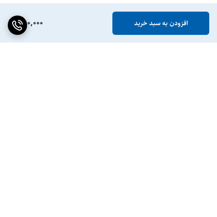
880,000
افزودن به سبد خرید
برگشت به بالا
ضمانت اصالت کالا
پشتیبانی ۲۴ ساعته / ۷ روز
هفته