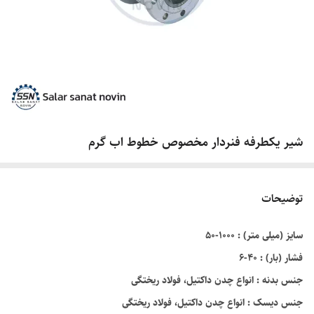
شیر یکطرفه فنردار مخصوص خطوط اب گرم
توضیحات
سایز (میلی متر) : ۱۰۰۰-۵۰
فشار (بار) : ۴۰-۶
جنس بدنه : انواع چدن داکتيل، فولاد ریختگی
جنس دیسک : انواع چدن داکتيل، فولاد ریختگی