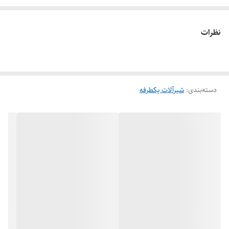
در این نوع از شیرها آب بندی توسط یک دیسک متحرک صورت می گیرد.
لاستیك آببندی به صورت روتین تا دمای ۱۲۰ درجه سانتی گراد از
نظرات
جنس EPDM و تا دمای 150 درجه سانتی گراد از جنس EPDM مخصوص
تولید می گردد.
دسته‌بندی
:
شیرآلات یکطرفه