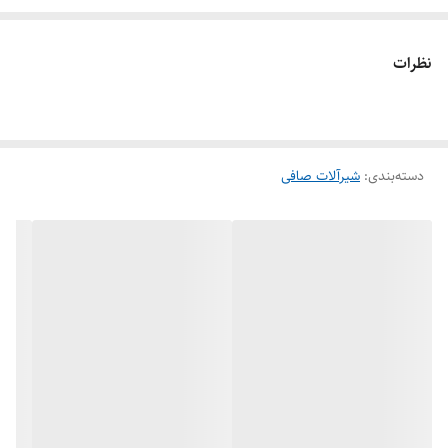
شیر صافی
از نوع برنجی عمدتاً شامل سه بخش اصلی است: بدنه، درپوش و
توری. بدنه شیر صافی برنجی معمولاً به شکل یک سه راهی با زاویه ۴۵ درجه
نظرات
طراحی می‌شود. درپوش و بدنه شیر با استفاده از فلنچ‌ها یا اتصالات دیگر به
هم متصل می‌شوند. در بدنه شیر صافی برنجی یک توری یا صفحه نازک موجود
است که وظیفه جداسازی ذرات معلق و آلاینده‌های جامد از سیال را دارد.
دسته‌بندی
:
شیرآلات صافی