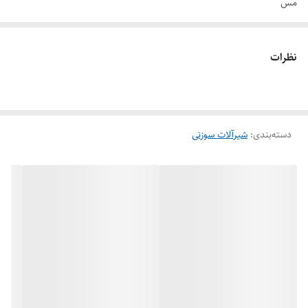
مس
جنس دیسک : انواع چدن داکتيل، فولاد ریختگی، استنلس استیل، آلیاژهای
پایه مس
نظرات
دسته‌بندی
:
شیرآلات سوزنی