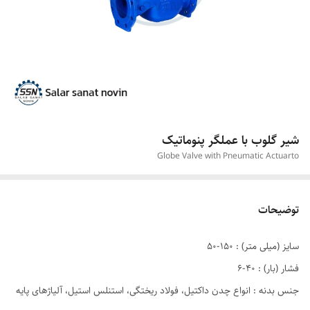
شیر گلوب با عملگر پنوماتیک
Globe Valve with Pneumatic Actuarto
توضیحات
سایز (میلی متر) : ۱۵۰-۵۰
فشار (بار) : ۴۰-۶
جنس بدنه : انواع چدن داکتيل، فولاد ریختگی، استنلس استیل، آلیاژهای پایه