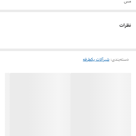
مس
جنس دیسک : انواع چدن داکتيل، فولاد ریختگی، استنلس استیل، آلیاژهای
پایه مس
نظرات
دسته‌بندی
:
شیرآلات یکطرفه