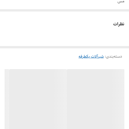
مس
جنس دیسک : انواع چدن داکتيل، فولاد ریختگی، استنلس استیل، آلیاژهای
پایه مس
نظرات
دسته‌بندی
:
شیرآلات یکطرفه