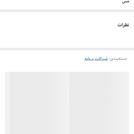
مس
جنس دیسک : انواع چدن داکتيل، فولاد ریختگی، استنلس استیل، آلیاژهای
پایه مس
نظرات
این شیر به منظور قطع و وصل بکار می رود و استفاده از آن به منظور کنترل
سیال تحت شرایط خاص توصیه می شود.
لاستیك آببندی با فرم U ، داخل بدنه و دو طرف بدنه قرار گرفته و قابل
دسته‌بندی
:
شیرالات پروانه
تعویض است و آب بندی مطمئنی را از هر دو سمت پروانه تامین می كند