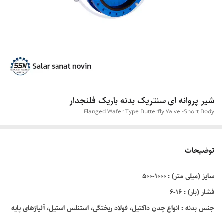
شیر پروانه ای سنتریک بدنه باریک فلنجدار
Flanged Wafer Type Butterfly Valve -Short Body
توضیحات
سایز (میلی متر) : ۱۰۰۰-۵۰۰
فشار (بار) : ۱۶-۶
جنس بدنه : انواع چدن داکتيل، فولاد ریختگی، استنلس استیل، آلیاژهای پایه