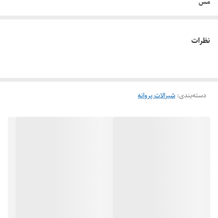
مس
جنس دیسک : انواع چدن داکتيل، فولاد ریختگی، استنلس استیل، آلیاژهای
پایه مس
نظرات
طراحی شیرهای پروانه ای فلنج دار به صورت دوبار خارج از مرکز (double
eccentric) می باشد.
یاتاقان بندی دو بار خارج از مرکز پروانه در بدنه، مناسب بودن شکل و فرم
دسته‌بندی
:
شیرالات پروانه
پروانه برای عبور جریان، رینگ آببندی یکپارچه، آببندی از هر دو جهت قابلیت
تعویض و تنظیم لاستیک آببندی در حالتی که شیر بسته است از مزایای عمده
ی این شیر می باشد. در اثر گردش پروانه در جهت حرکت عقربه های ساعت به
مقدار ۹۰ درجه سانتی گراد شیر بسته می شود.
محرک شیر از نوع پنوماتیک بوده که برای مجموعه هایی که مجهز به سیستم
تجهیزات هوای فشرده هستند بسیار مناسب است.