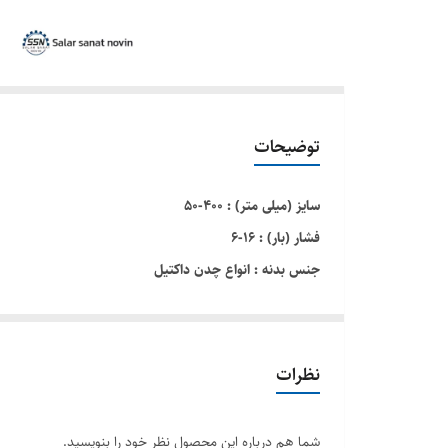
توضیحات
سایز (میلی متر) : ۴۰۰-۵۰
فشار (بار) : ۱۶-۶
جنس بدنه : انواع چدن داکتيل
جنس دیسک : انواع چدن داکتيل با روکش لاستیکی
این شیر فاقد فلنج بوده و با توجه به طراحی خاصی که قسمت ا
استفاده از زبانه لاستیكی با هسته چدنی جهت آببندی بهتر
نظرات
شما هم درباره این محصول نظر خود را بنویسید.