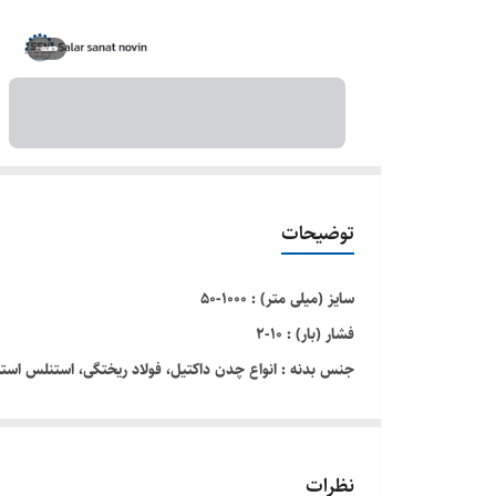
توضیحات
سایز (میلی متر) : ۱۰۰۰-۵۰
فشار (بار) : ۱۰-۲
جنس بدنه : انواع چدن داکتيل، فولاد ریختگی، استنلس استی
جنس تیغه : انواع استنلس استیل
قابل نصب بین دو فلنج لوله (ویفری) یا به فلنج خط ( لاگ)
كمترین تماس را با یكدیگر دارند. تیغه مابین لایه ای از پك
نظرات