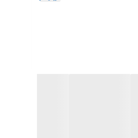
دی مناسب را به وجود آورد.همچنین شکل چاقو مانند تیغه این
ای خط نیز نصب نمود.