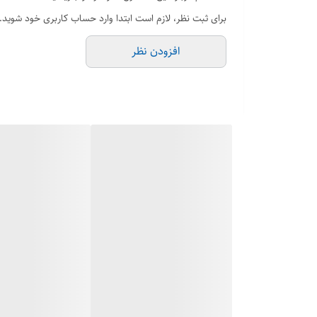
EN1092-2
برای ثبت نظر، لازم است ابتدا وارد حساب کاربری خود شوید.
تست و بازرسی:
افزودن نظر
EN12266-1
کاربرد
تاسیسات حرارتی - برودتی و تھویه مطبوع, صنایع آبی, فاضلا