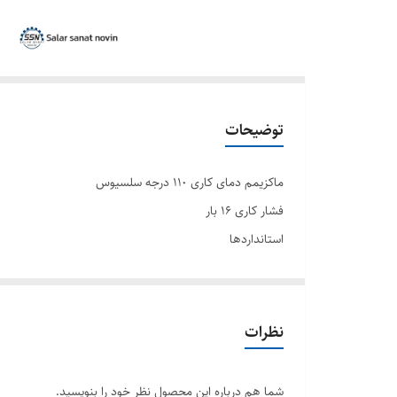
توضیحات
ماکزیمم دمای کاری ١١٠ درجه سلسیوس
فشار کاری ١٦ بار
استانداردها
طراحی:
EN593
وجه تا وجه:
نظرات
EN558(series 20)
ماشین کاری وسوراخ کاری فلنج ھا:
شما هم درباره این محصول نظر خود را بنویسید.