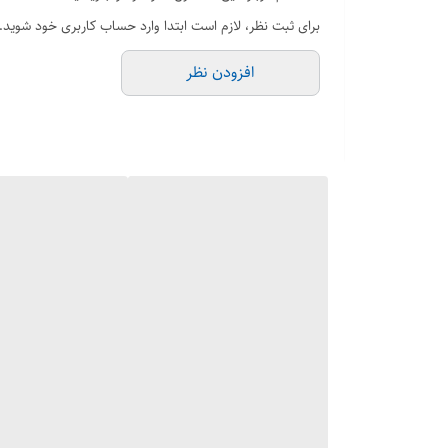
EN1092-2
برای ثبت نظر، لازم است ابتدا وارد حساب کاربری خود شوید.
تست و بازرسی:
افزودن نظر
EN12266-1
کاربرد
تاسیسات حرارتی - برودتی و تھویه مطبوع, صنایع آبی, فاضلا