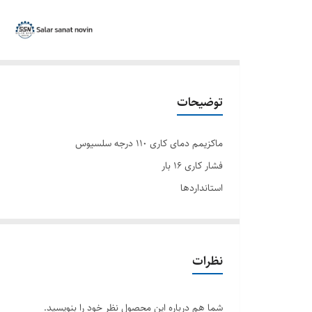
توضیحات
ماکزیمم دمای کاری ١١٠ درجه سلسیوس
فشار کاری ١٦ بار
استانداردها
طراحی:
EN12334
وجه تا وجه:
نظرات
EN558 (series 48 )
ماشین کاری وسوراخ کاری فلنج ھا:
شما هم درباره این محصول نظر خود را بنویسید.