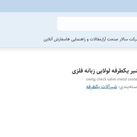
رکت سالار صنعت آراز
مقالات و راهنمایی ها
سفارش آنلاین
ر یکطرفه لولایی زبانه فلزی
swing check valve metal seat
ته‌بندی
:
شیرآلات یکطرفه