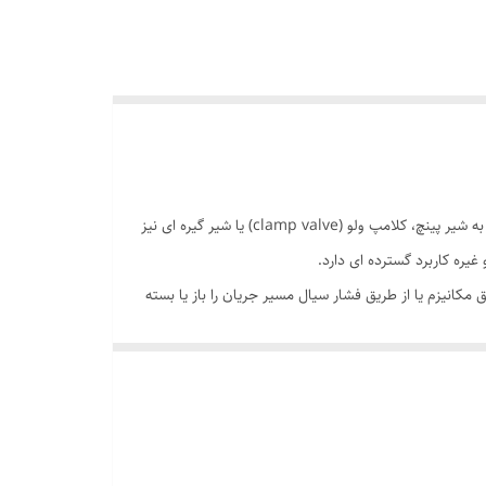
پینچ ولو یا شیر پینچ یکی از انواع شیرآلات صنعتی است که برای کنترل یا قطع جریان سیالات ساینده، گرانولی، فیبری یا خورنده استفاده می شود. به شیر پینچ، کلامپ ولو (clamp valve) یا شیر گیره ای نیز
غیره کاربرد گسترده ای دارد.
ق مکانیزم یا از طریق فشار سیال مسیر جریان را باز یا بسته
ه دام افتاده را دارد. این ویژگی باعث می شود شیرهای