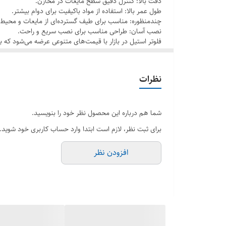
دقت بالا: کنترل دقیق سطح مایعات در مخازن.
طول عمر بالا: استفاده از مواد باکیفیت برای دوام بیشتر.
چندمنظوره: مناسب برای طیف گسترده‌ای از مایعات و محیط‌ه
فلوتر استنلس استیل
نصب آسان: طراحی مناسب برای نصب سریع و راحت.
ویژگی‌های کلیدی فلوتر استیل
فلوتر استیل در بازار با قیمت‌های متنوعی عرضه می‌شود که بسته به سایز، جنس (304 یا 316)، و برند تولیدکننده متفاوت است. برای اطل
جنس باکیفیت: ساخته شده از استیل 304 و 316 با مقاومت بالا در برابر مواد خورنده و زنگ‌زدگی.
گوی‌های متنوع: دارای گوی‌های استیل در سایزهای 5 تا 35 سانتی‌متر برای تطابق با نیازهای مختلف.
نظرات
سطح پولیش شده: طراحی بهداشتی برای استفاده در صنایع ح
سایزهای متنوع: از سایز 1/2 تا 4 اینچ برای نصب در مخازن مختلف.
شما هم درباره این محصول نظر خود را بنویسید.
کاربرد چندمنظوره: مناسب برای مخازن استیل و پلی‌اتیلن در
برای ثبت نظر، لازم است ابتدا وارد حساب کاربری خود شوید.
کاربردهای فلوتر استیل
افزودن نظر
1. صنایع غذایی
در خطوط تولید مواد غذایی مانند شیر، روغن، و آب‌میوه، فلو
2. صنایع دارویی
در مخازن ذخیره و انتقال مواد دارویی که حساسیت بالایی به 