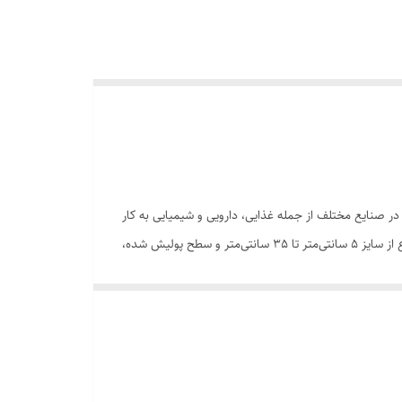
 صنایع مختلف از جمله غذایی، دارویی و شیمیایی به کار
می‌رود. جنس این فلوترها از استیل 304 و 316 است که مقاومت بالایی در برابر خوردگی، مواد شیمیایی و زنگ‌زدگی دارند. با طراحی گوی‌های متنوع از سایز 5 سانتی‌متر تا 35 سانتی‌متر و سطح پولیش شده،
یستم اتصال است که با تغییر سطح مایع، عملکرد خود را