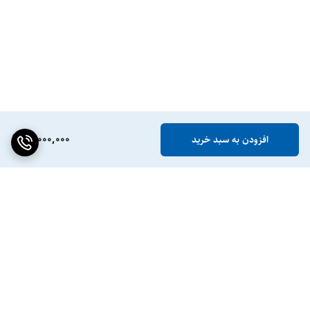
تجهیزات تمیزکاری مخازن (Tank Cleaning Equipment)
شیشه دید (Sight Glass)
فیلتر بهداشتی (Sanitary Filter)
دریچه مخزن (Sanitary Manway Manhole)
10,000,000
افزودن به سبد خرید
برگشت به بالا