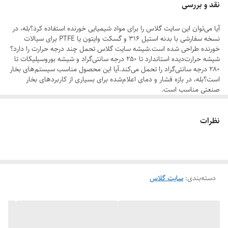
نقد و بررسی
کاربرد دارد.
آیا می‌توان این سایت گلاس را برای مواد شیمیایی خورنده استفاده کرد؟بله، در
نسخه سفارشی با بدنه استیل 316 و گسکت وایتون یا PTFE برای سیالات
ویژگی‌های کلیدی Flanged Sight Glass چدنی
خورنده طراحی شده است.شیشه سایت گلاس تحمل چند درجه حرارت را دارد؟
شیشه حرارت‌دیده استاندارد تا 250 درجه سانتی‌گراد و شیشه بوروسیلیکات تا
ساخته شده از چدن با کیفیت
280 درجه سانتی‌گراد را تحمل می‌کند.آیا این محصول مناسب سیستم‌های بخار
بدنه اصلی این سایت گلاس از چدن مقاوم ساخته شده که علاوه بر استحکام
است؟بله، در بازه فشار و دمای اعلام‌شده برای بسیاری از کاربردهای بخار
صنعتی مناسب است.
بالا، در برابر تنش‌های مکانیکی و شرایط محیطی صنعتی دوام قابل توجهی
دارد.
نظرات
اتصال فلنجی مطابق استاندارد DIN
اتصال فلنجی با فشار کاری PN16، نصب و جایگزینی آسان را فراهم می‌کند و از
آب‌بندی مطمئن در سیستم لوله‌کشی پرفشار اطمینان حاصل می‌شود.
دسته‌بندی
:
سایت گلاس
محدوده دمای کاری گسترده: از +10 تا +250 درجه سانتی‌گراد
شیشه حرارت‌دیده (Tempered Glass) با گسکت‌های مقاوم، این محصول را