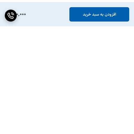
890,000
افزودن به سبد خرید
برگشت به بالا
ضمانت اصالت کالا
پشتیبانی ۲۴ ساعته / ۷ روز
هفته