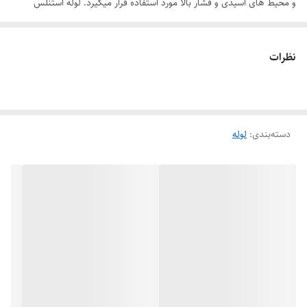
و محیط های اسیدی و فشار بالا مورد استفاده قرار میگیرد. لوله استنلس
استیل نفت و پتروشیمی از سطح پولیش با رافنس زیر 0.6 (RA<0.6) و به
صورت طوسی رنگ می‌باش. لوله استنلس استیل نفت و پتروشیمی تحت فشار
نظرات
بالا نصب و راه‌اندازی می‌شود.
لوله استنلس استیل نفت و پتروشیمی با استاندارد ASTM A312 ویژگی ها و
الزامات تولید و تست لوله های فولادی بدون درز(seamless) و لوله‌های
دسته‌بندی
:
لوله
درزدار (welded) را در صنایع نفت، گاز، پتروشیمی و صنایع شیمیایی مشخص
می‌کند. لوله استنلس استیل نفت و پتروشیمی با استاندارد ASTM A312 را از
نظر شیمیایی و مکانیکی برای استفاده در شرایط مختلف صنعتی بررسی و تایید
می‌کند.