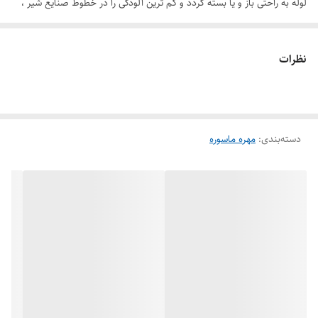
لوله به راحتی باز و یا بسته گردد و کم ترین آلودگی را در خطوط صنایع شیر ،
موادغذایی و لبنی را ایجاد می نماید. این مهره و ماسوره از 4 قطعه تشکیل
شده که شامل :1- میل پارت 2- مهره 3- لاینر 4- گسکت و گسکت آن
نظرات
سیلیکونی مخصوص آنتی باکتریال دارای استاندارد بین المللی صنایع شیر، مواد
غذایی و لبنی می باشد.
دسته‌بندی
:
مهره ماسوره