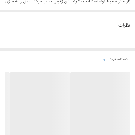
زاویه در خطوط لوله استفاده میشوند. این زانویی مسیر حرکت سیال را به میزان
45 درجه تغییر می دهد.
از این نوع زانویی های استنلس استیل در خطوط لوله ای استفاده می شود نیاز
نظرات
به باز و بست شدن اتصالات در آنها وجود دارد. با توجه به اینکه این نوع اتصال
مقاومت اصطکاکی کمتری ایجاد می کند، فشار وارده به آن نیز کمتر می باشد.
زانویی 45 درجه استنلس استیل در بین اتصالات خطوط لوله، دومین محصول
دسته‌بندی
:
زانو
پرکاربرد بشمار می آید.