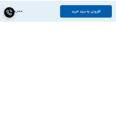
890,000
افزودن به سبد خرید
برگشت به بالا
ضمانت اصالت کالا
پشتیبانی ۲۴ ساعته / ۷ روز
هفته