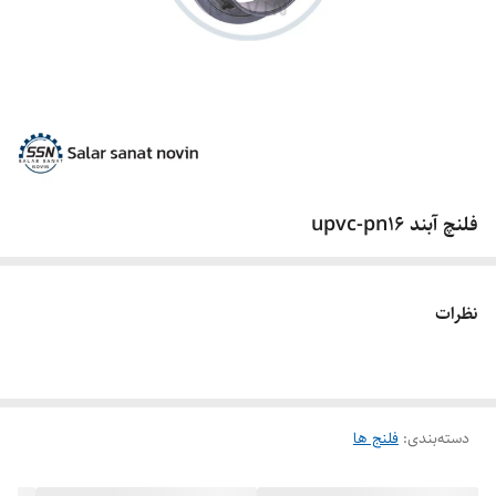
فلنچ آبند upvc-pn16
نظرات
دسته‌بندی
:
فلنج ها