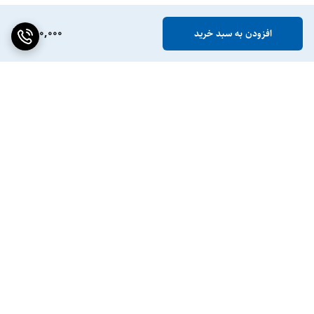
780,000
افزودن به سبد خرید
برگشت به بالا
ضمانت اصالت کالا
پشتیبانی ۲۴ ساعته / ۷ روز
هفته