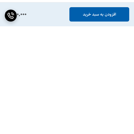
780,000
افزودن به سبد خرید
برگشت به بالا
ضمانت اصالت کالا
پشتیبانی ۲۴ ساعته / ۷ روز
هفته