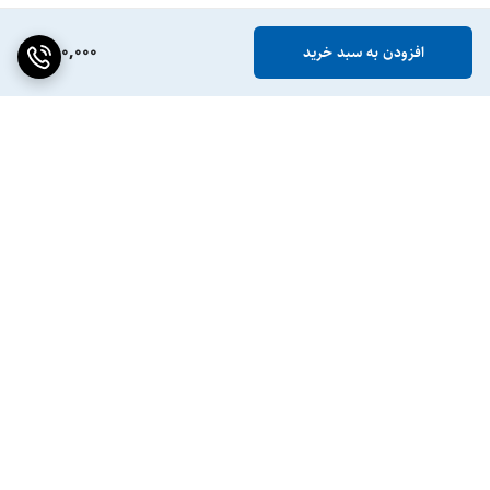
780,000
افزودن به سبد خرید
برگشت به بالا
ضمانت اصالت کالا
پشتیبانی ۲۴ ساعته / ۷ روز
هفته