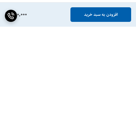
780,000
افزودن به سبد خرید
برگشت به بالا
ضمانت اصالت کالا
پشتیبانی ۲۴ ساعته / ۷ روز
هفته