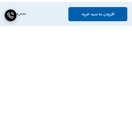
780,000
افزودن به سبد خرید
برگشت به بالا
ضمانت اصالت کالا
پشتیبانی ۲۴ ساعته / ۷ روز
هفته