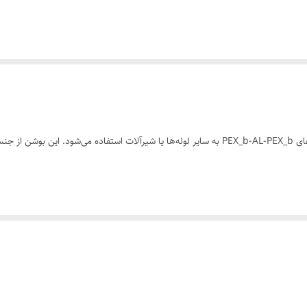
یک قطعه فلزی است که برای اتصال لوله‌های PEX_b-AL-PEX_b به سایر لوله‌ها یا شیرآلات ا