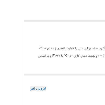
شیر کنترل خودکار دما (شیر ترموستاتیکی) TCV 10-04جهت کنترل دمای خطوط یا مخازن در سیستم های حرارتی و برودتی مورد استفاده قرار می گیرد. سنسور این شیر با قابلیت تنظیم از دمای 10℃-
تا 150℃ یا 50°F- تا 302°F می باشد. سایز شیر از DN15 تا DN150 و یا 1/2" تا 6" بوده و با فشار نامی PN16 تا PN40 یا کلاس #150 و کلاس #300و نهایت دمای کاری 350℃ یا 662°F و بر اساس
افزودن نظر