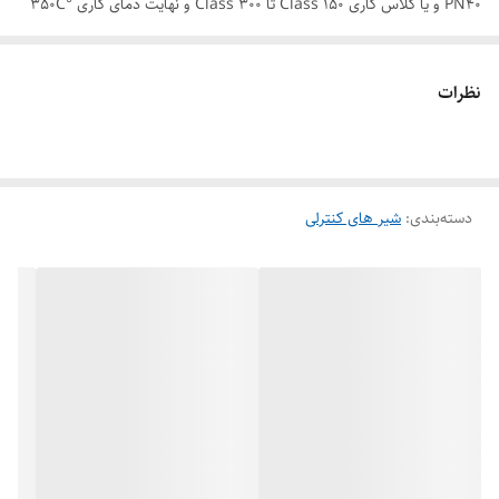
PN40 و یا کلاس کاری Class 150 تا Class 300 و نهایت دمای کاری °350C
یا °662F و بر اساس استانداردهای DIN و یا ANSI تولید می شود و در
سایتهای مختلف صنعتی و تخصصی که سیستم هوای فشرده داشته باشند ،
نظرات
برای خطوط بخار ، مایعات و گازهای غیر قابل اشتعال مورد استفاده قرار می
گیرد.
دسته‌بندی
:
شیر های کنترلی