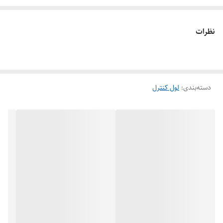
سوخت Fuel tank ، مخازن کندانس Condense Tank ، منابع تحت فشار
،تانکهای اسید Acid Tank، تصفیه خانه های آب و ... استفاده می شود.
نظرات
دسته‌بندی
:
لول کنترل