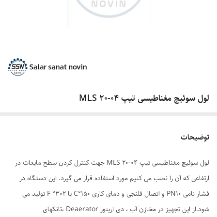
لول سوئیچ مغناطیسی تیپ MLS 20-04
توضیحات
لول سوئیچ مغناطیسی تیپ MLS 20-04 جهت کنترل کردن سطح مایعات در
ارتفاعی که آن را نصب می کنیم مورد استفاده قرار می گیرد. این دستگاه در
فشار نامی PN10 و اتصال فلنجی و دمای کاری 150°C یا 302° F تولید می
شود.از این تجهیز در مخازن آب ، دی اریتور Deaerator ،تانکهای