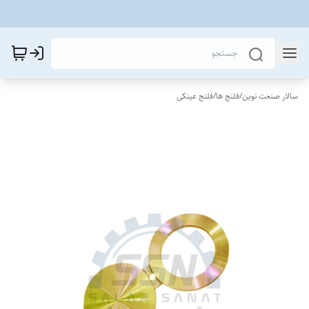
سالار صنعت نوین
/
فلنج ها
/
فلنج عینکی