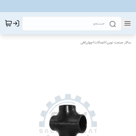
سالار صنعت نوین
/
اتصالات
/
چهارراهی