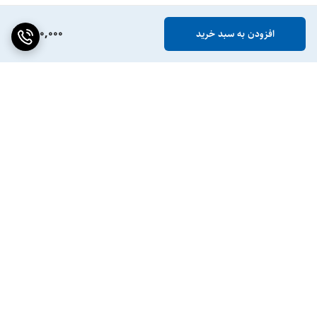
880,000
افزودن به سبد خرید
برگشت به بالا
ضمانت اصالت کالا
پشتیبانی ۲۴ ساعته / ۷ روز
هفته