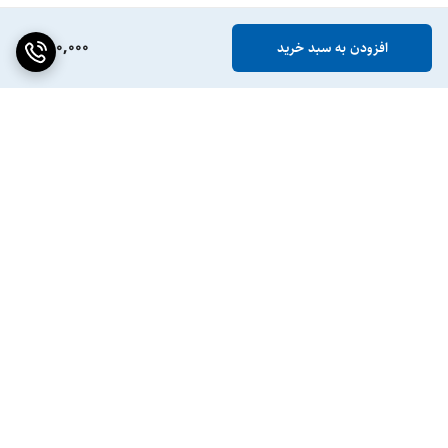
880,000
افزودن به سبد خرید
برگشت به بالا
ضمانت اصالت کالا
پشتیبانی ۲۴ ساعته / ۷ روز
هفته