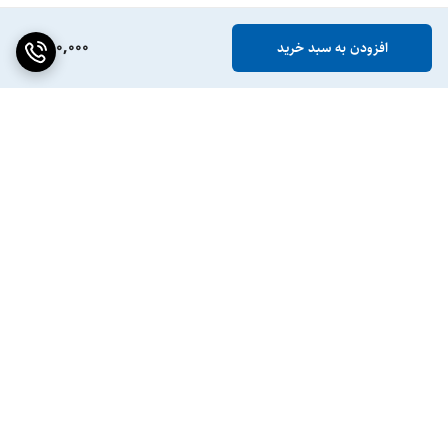
880,000
افزودن به سبد خرید
برگشت به بالا
ضمانت اصالت کالا
پشتیبانی ۲۴ ساعته / ۷ روز
هفته