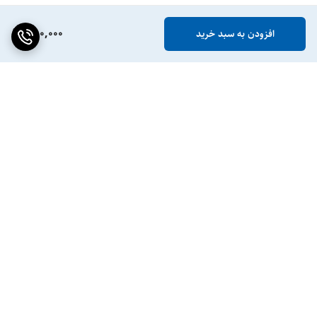
880,000
افزودن به سبد خرید
برگشت به بالا
ضمانت اصالت کالا
پشتیبانی ۲۴ ساعته / ۷ روز
هفته