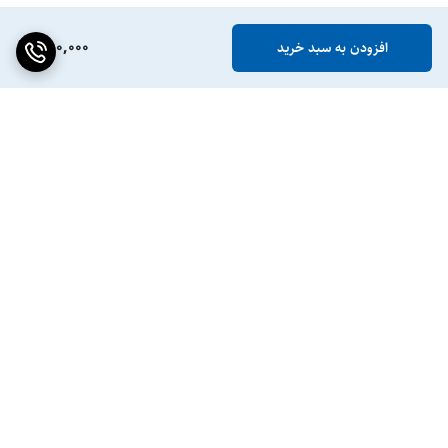
880,000
افزودن به سبد خرید
برگشت به بالا
ضمانت اصالت کالا
پشتیبانی ۲۴ ساعته / ۷ روز
هفته