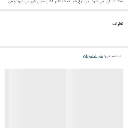
استفاده قرار می گیرد. این نوع شیر تحت تأثیر فشار سیال قرار می گیرد و می
تواند جریان سیال را به صورت کامل تعطیل یا مجاز کند.
شیر اطمینان استیل معمولاً از جنس استیل (فولاد ضد زنگ) تولید می شود،
نظرات
که از آن به عنوان “استیل” در عبارت استفاده می شود. استفاده از استیل به
شیر اطمینان مقاومت در برابر زنگ زدگی و خوردگی می بخشد، که در محیط
های با رطوبت یا مایعات فرسوده مهم است.
دسته‌بندی
:
شیر اطمینان
شیر اطمینان استیل در صنایع مختلف نظیر صنعت نفت و گاز، صنایع
شیمیایی، پتروشیمی، مخزن های تحت فشار، نیروگاه ها، و سایر موارد مورد
استفاده قرار می گیرد. این ابزارها برای ایجاد ایمنی و کنترل دقیق در سیستم
های صنعتی بسیار اهمیت دارند.