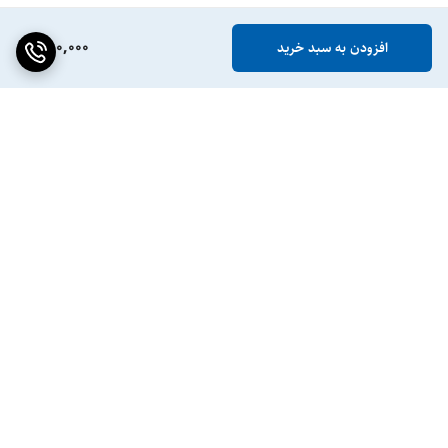
880,000
افزودن به سبد خرید
برگشت به بالا
ضمانت اصالت کالا
پشتیبانی ۲۴ ساعته / ۷ روز
هفته