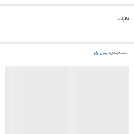
تنها تفاوت آنها در نوع دیسک یا مجرابند شیر است.
نیدل ولوها در سایزهای کوچک از 1/4 تا 2 اینچ با اتصال رزوه ای یا دنده ای از
نظرات
برندهای مختلف تولید می شوند. آنها همچنین در سیستم های خلاء، زمانی که
کنترل دقیق جریان گاز در فشار کم مورد نیاز است مانند هنگام پر کردن لوله
های خلاء از گاز، لیزرهای گاز و غیره ایده آل می باشند.
دسته‌بندی
:
نیدل ولو