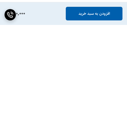
880,000
افزودن به سبد خرید
برگشت به بالا
ضمانت اصالت کالا
پشتیبانی ۲۴ ساعته / ۷ روز
هفته