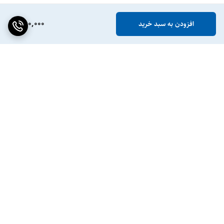
880,000
افزودن به سبد خرید
برگشت به بالا
ضمانت اصالت کالا
پشتیبانی ۲۴ ساعته / ۷ روز
هفته